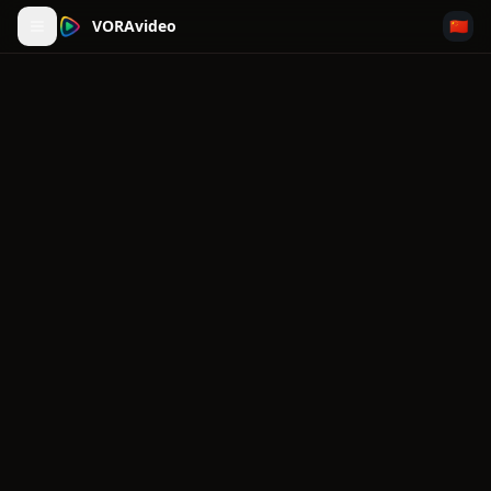
VORAvideo
🇨🇳