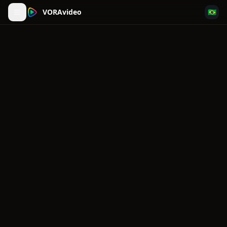
VORAvideo
🇧🇷