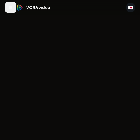
VORAvideo
🇯🇵