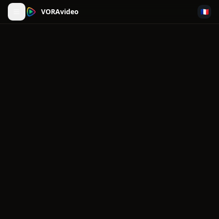
VORAvideo
🇫🇷