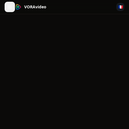
VORAvideo
🇫🇷