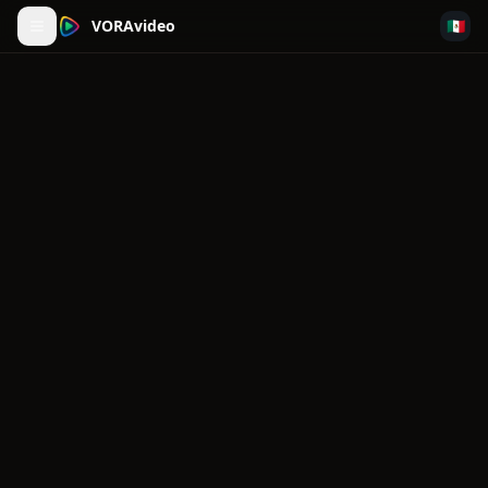
VORAvideo
🇲🇽