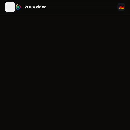
VORAvideo
🇩🇪